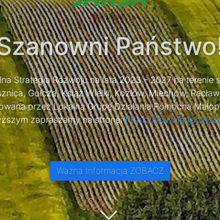
Szanowni Państwo
lna Strategia Rozwoju na lata 2023 – 2027 na terenie
nica, Gołcza, Książ Wielki, Kozłów, Miechów, Racła
zowana przez Lokalną Grupę Działania Północna Małop
ższym zapraszamy na stronę:
https://www.lgdpolnoc
Ważna Informacja ZOBACZ