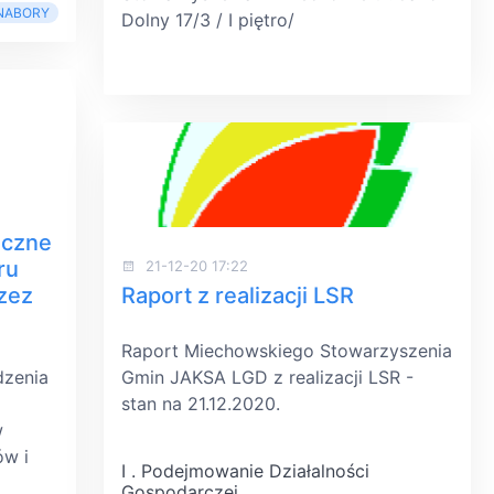
NABORY
Dolny 17/3 / I piętro/
eczne
ru
21-12-20 17:22
rzez
Raport z realizacji LSR
Raport Miechowskiego Stowarzyszenia
dzenia
Gmin JAKSA LGD z realizacji LSR -
i
stan na 21.12.2020.
w
ów i
I . Podejmowanie Działalności
Gospodarczej