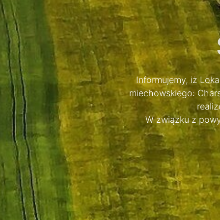
Informujemy, iż Loka
miechowskiego: Charsz
reali
W związku z powy