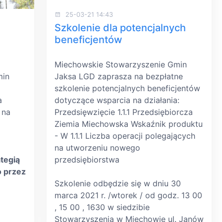
25-03-21 14:43
Szkolenie dla potencjalnych
beneficjentów
Miechowskie Stowarzyszenie Gmin
min
Jaksa LGD zaprasza na bezpłatne
szkolenie potencjalnych beneficjentów
a
dotyczące wsparcia na działania:
 na
Przedsięwzięcie 1.1.1 Przedsiębiorcza
Ziemia Miechowska Wskaźnik produktu
- W 1.1.1 Liczba operacji polegających
na utworzeniu nowego
tegią
przedsiębiorstwa
o przez
Szkolenie odbędzie się w dniu 30
marca 2021 r. /wtorek / od godz. 13 00
, 15 00 , 1630 w siedzibie
Stowarzyszenia w Miechowie ul. Janów