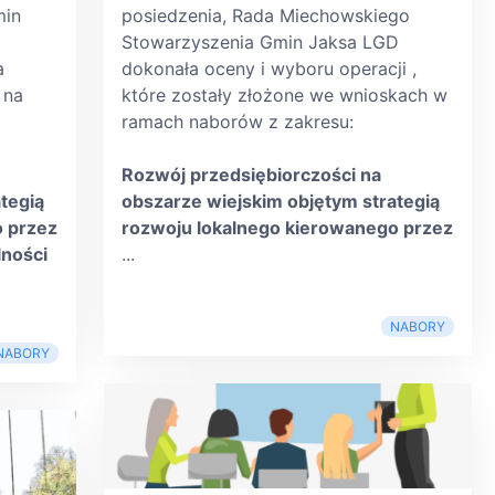
min
posiedzenia, Rada Miechowskiego
Stowarzyszenia Gmin Jaksa LGD
a
dokonała oceny i wyboru operacji ,
 na
które zostały złożone we wnioskach w
ramach naborów z zakresu:
Rozwój przedsiębiorczości na
tegią
obszarze wiejskim objętym strategią
o przez
rozwoju lokalnego kierowanego przez
lności
...
NABORY
NABORY