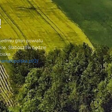
!
 siedmiu gmin powiatu
wice, Słaboszów będzie
olska.
namalopolska.pl/2/