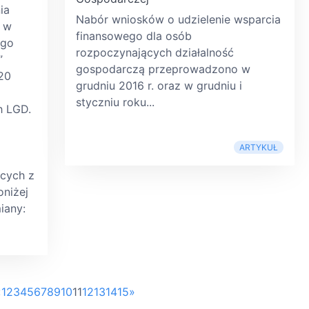
ia
Nabór wniosków o udzielenie wsparcia
i w
finansowego dla osób
ego
rozpoczynających działalność
”
gospodarczą przeprowadzono w
20
grudniu 2016 r. oraz w grudniu i
styczniu roku...
h LGD.
ARTYKUŁ
cych z
oniżej
iany:
«
1
2
3
4
5
6
7
8
9
10
11
12
13
14
15
»