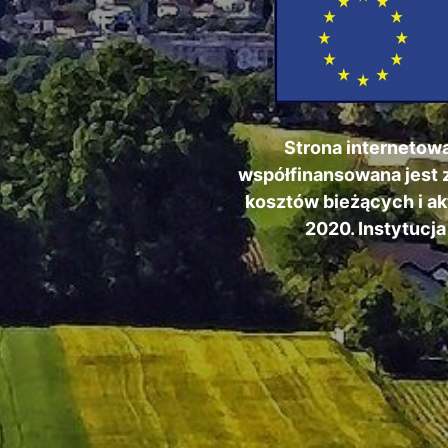
Strona internetow
współfinansowana jest z
kosztów bieżących i a
2020. Instytucj