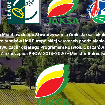
a Miechowskiego Stowarzyszenia Gmin Jaksa Lokaln
e środków Unii Europejskiej w ramach poddziałania
ktywizacji” objętego Programem Rozwoju Obszarów W
a Zarządzająca PROW 2014-2020 – Minister Rolnictw