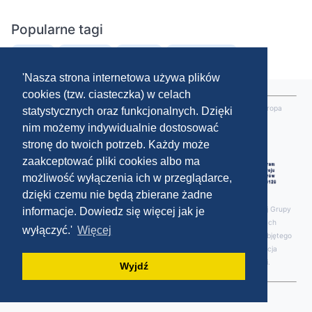
Popularne tagi
NABORY
SZKOLENIE
ARTYKUŁ
PRESENTATION
'Nasza strona internetowa używa plików
cookies (tzw. ciasteczka) w celach
"Europejski Fundusz Rolny na rzecz Rozwoju Obszarów Wiejskich: "Europa
statystycznych oraz funkcjonalnych. Dzięki
inwestująca w obszary wiejskie”.
nim możemy indywidualnie dostosować
stronę do twoich potrzeb. Każdy może
zaakceptować pliki cookies albo ma
możliwość wyłączenia ich w przeglądarce,
dzięki czemu nie będą zbierane żadne
Strona internetowa Miechowskiego Stowarzyszenia Gmin Jaksa Lokalnej Grupy
informacje. Dowiedz się więcej jak je
Działania współfinansowana jest ze środków Unii Europejskiej w ramach
wyłączyć.'
Więcej
poddziałania 19.4 „Wsparcie na rzecz kosztów bieżących i aktywizacji” objętego
Programem Rozwoju Obszarów Wiejskich na lata 2014-2020. Instytucja
Zarządzająca PROW 2014-2020 – Minister Rolnictwa i Rozwoju Wsi.
Wyjdź
Built by Hiacynt ®, Autor banera: Ryszard Deńca ©